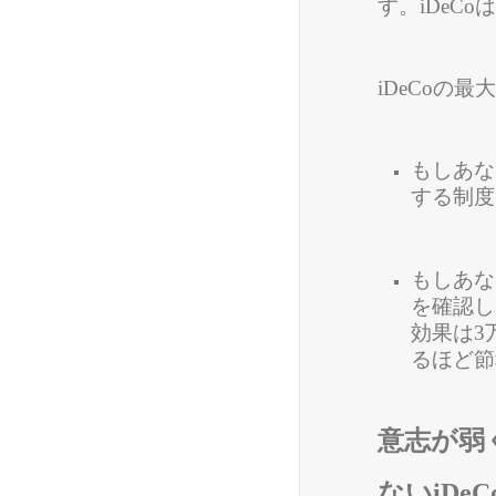
す。iDeC
iDeCoの
もしあな
する制度
もしあな
を確認し
効果は3
るほど節
意志が弱
ないiDe