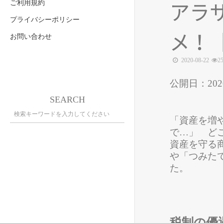
ご利用規約
アラ
プライバシーポリシー
メ！
お問い合わせ
2020-08-22
2
公開日：202
SEARCH
「資産を増
で…」 ど
資産を守る商
や「つみたて
た。
税制の優