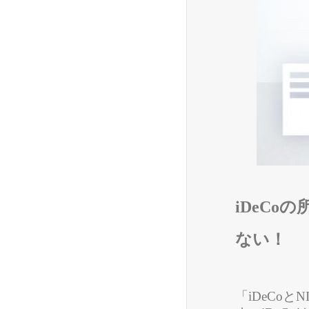
iDeCo
の
ない！
「iDeCo