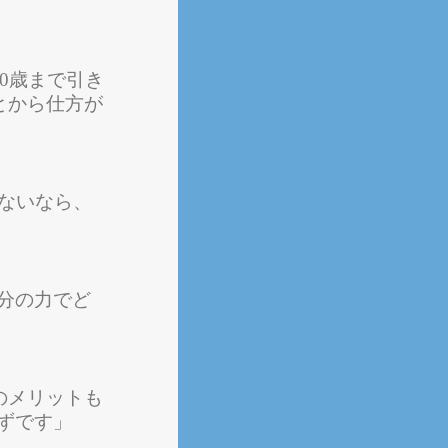
0歳まで引き
とから仕方が
ないなら、
分の力でど
のメリットも
ずです」