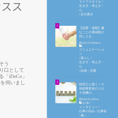
ライフスタイル
/
オスス
生き方・考え方・
心
/
自分磨き
【恋愛・連載】嫌
なことの価値観が
同じ人を...
2020-10-26(Mon)
コミュニケーショ
ン
/
暮らし
/
生き方・考え方・
そう
心
り口として
/
結婚・恋愛
iDeCo」
細を伺いまし
税理士に聴く！小
規模事業者のコロ
ナ危機の...
2020-05-29(Fri)
お金
/
インタビュー
/
仕事の悩み
/
仕事術
/
働く
/