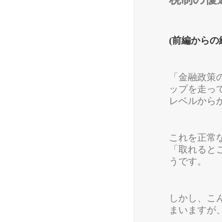
(前編からの
「金融政策
ップを走っ
レベルからか
これを正常
「取れると
うです。
しかし、こ
まいますが