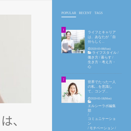
POPULAR
RECENT
TAGS
ライフとキャリア
は、あなたが「自
分らしく...
2020-03-08(Sun)
ライフスタイル
/
働き方
/
暮らす
/
生き方・考え方・
心
世界でたった一人
の私…を意識し
て、コンプ...
2020-05-18(Mon)
エルシーラボ編集
部
/
」は、
コミュニケーショ
ン
/
モチベーション
/