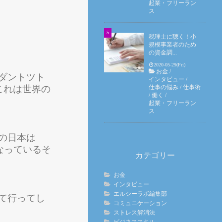
起業・フリーラン
ス
税理士に聴く！小
規模事業者のため
の資金調...
2020-05-29(Fri)
お金
/
ダントツト
インタビュー
/
仕事の悩み
/
仕事術
これは世界の
/
働く
/
。
起業・フリーラン
ス
の日本は
なっているそ
カテゴリー
お金
インタビュー
エルシーラボ編集部
て行ってし
コミュニケーション
ストレス解消法