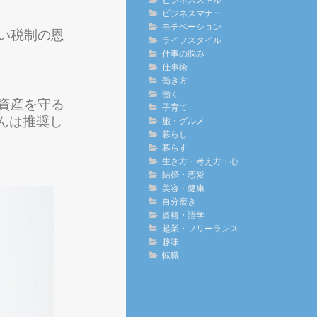
ビジネススキル
ビジネスマナー
モチベーション
い税制の恩
ライフスタイル
仕事の悩み
仕事術
働き方
働く
資産を守る
子育て
んは推奨し
旅・グルメ
暮らし
暮らす
生き方・考え方・心
結婚・恋愛
美容・健康
自分磨き
資格・語学
起業・フリーランス
趣味
転職