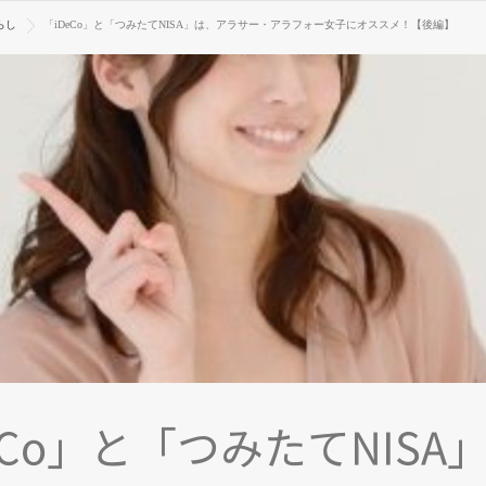
らし
「iDeCo」と「つみたてNISA」は、アラサー・アラフォー女子にオススメ！【後編】
eCo」と「つみたてNISA