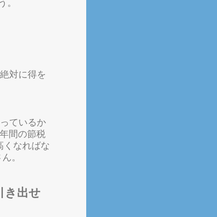
ょう。
は絶対に得を
やっているか
ば年間の節税
高くなればな
さん。
引き出せ