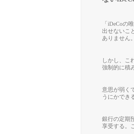
「iDeCo
出せないこと
ありません
しかし、こ
強制的に積
意思が弱く
うにかでき
銀行の定期預
享受する。