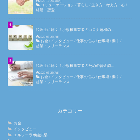
2020-10-26(Mon)
コミュニケーション
/
暮らし
/
生き方・考え方・心
/
結婚・恋愛
税理士に聴く！小規模事業者のコロナ危機の...
2020-05-29(Fri)
お金
/
インタビュー
/
仕事の悩み
/
仕事術
/
働く
/
起業・フリーランス
税理士に聴く！小規模事業者のための資金調...
2020-05-29(Fri)
お金
/
インタビュー
/
仕事の悩み
/
仕事術
/
働く
/
起業・フリーランス
カテゴリー
お金
インタビュー
エルシーラボ編集部