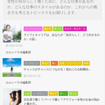
女性が自分らしく働くために、どんな仕事があるの
か、どんな仕事のスタイルがあるのか、これからの働
き方を考えるトピックスをお届けします。
ライフスタイル
働き方
暮らす
生き方・考え方・心
ライフとキャリアは、あなたが「自分らしく、どう生きるの
か」の証...
2020-03-08
エルシーラボ編集部
インタビュー
働き方
働く
起業・フリーランス
転職
チャンスがチャンスにつながる！流れにのる転職法...
2020-02-28
エルシーラボ編集部
お金
インタビュー
働き方
暮らし
暮らす
正社員で働く？パートで働く？アラフォー女性のお金の悩み
と働き方...