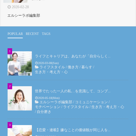
2020-02-28
エルシーラボ編集部
POPULAR
RECENT
TAGS
ライフとキャリアは、あなたが「自分らしく...
2020-03-08(Sun)
ライフスタイル
/
働き方
/
暮らす
/
生き方・考え方・心
世界でたった一人の私…を意識して、コンプ...
2020-05-18(Mon)
エルシーラボ編集部
/
コミュニケーション
/
モチベーション
/
ライフスタイル
/
生き方・考え方・心
/
自分磨き
【恋愛・連載】嫌なことの価値観が同じ人を...