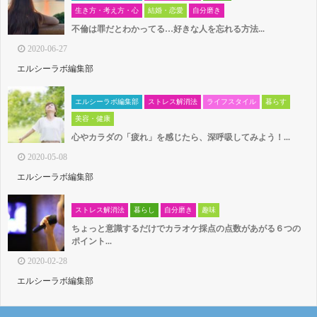
生き方・考え方・心
結婚・恋愛
自分磨き
不倫は罪だとわかってる…好きな人を忘れる方法...
2020-06-27
エルシーラボ編集部
エルシーラボ編集部
ストレス解消法
ライフスタイル
暮らす
美容・健康
心やカラダの「疲れ」を感じたら、深呼吸してみよう！...
2020-05-08
エルシーラボ編集部
ストレス解消法
暮らし
自分磨き
趣味
ちょっと意識するだけでカラオケ採点の点数があがる６つの
ポイント...
2020-02-28
エルシーラボ編集部