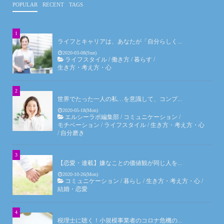
POPULAR
RECENT
TAGS
ライフとキャリアは、あなたが「自分らしく...
2020-03-08(Sun)
ライフスタイル
/
働き方
/
暮らす
/
生き方・考え方・心
世界でたった一人の私…を意識して、コンプ...
2020-05-18(Mon)
エルシーラボ編集部
/
コミュニケーション
/
モチベーション
/
ライフスタイル
/
生き方・考え方・心
/
自分磨き
【恋愛・連載】嫌なことの価値観が同じ人を...
2020-10-26(Mon)
コミュニケーション
/
暮らし
/
生き方・考え方・心
/
結婚・恋愛
税理士に聴く！小規模事業者のコロナ危機の...