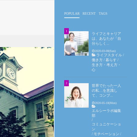
POPULAR
RECENT
TAGS
ライフとキャリア
は、あなたが「自
分らしく...
2020-03-08(Sun)
ライフスタイル
/
働き方
/
暮らす
/
生き方・考え方・
心
世界でたった一人
の私…を意識し
て、コンプ...
2020-05-18(Mon)
エルシーラボ編集
部
/
コミュニケーショ
ン
/
モチベーション
/