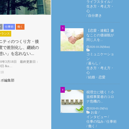
ライフスタイル
/
生き方・考え方・
心
/
自分磨き
ー
仕事術
働く
【恋愛・連載】嫌
ーランス
なことの価値観が
同じ人を...
ニティのつくり方・後
2020-10-26(Mon)
度で差別化し、継続の
い」を忘れない...
コミュニケーショ
ン
20年3月18日 最終更新日：
/
暮らし
/
8日 &n…
生き方・考え方・
-18
心
/
結婚・恋愛
ラボ編集部
税理士に聴く！小
規模事業者のコロ
ナ危機の...
2020-05-29(Fri)
お金
/
インタビュー
/
仕事の悩み
/
仕事術
/
働く
/