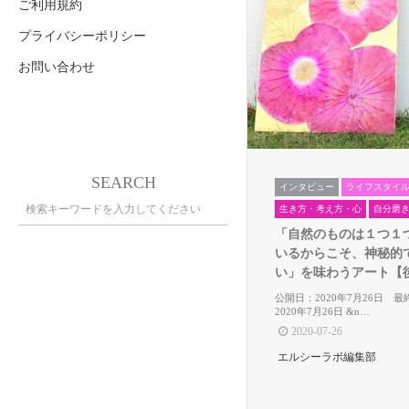
ご利用規約
プライバシーポリシー
お問い合わせ
SEARCH
インタビュー
ライフスタイ
生き方・考え方・心
自分磨
「自然のものは１つ１
いるからこそ、神秘的
い」を味わうアート【後編
公開日：2020年7月26日 
2020年7月26日 &n…
2020-07-26
エルシーラボ編集部