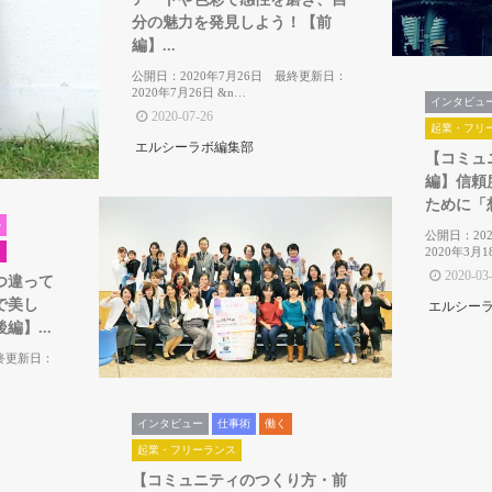
分の魅力を発見しよう！【前
編】...
公開日：2020年7月26日 最終更新日：
2020年7月26日 &n…
インタビュ
2020-07-26
起業・フリ
エルシーラボ編集部
【コミュ
編】信頼
ために「想
ル
公開日：20
2020年3月1
き
2020-03
つ違って
で美し
エルシー
】...
最終更新日：
インタビュー
仕事術
働く
起業・フリーランス
【コミュニティのつくり方・前