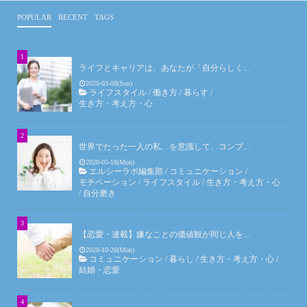
POPULAR
RECENT
TAGS
ライフとキャリアは、あなたが「自分らしく...
2020-03-08(Sun)
ライフスタイル
/
働き方
/
暮らす
/
生き方・考え方・心
世界でたった一人の私…を意識して、コンプ...
2020-05-18(Mon)
エルシーラボ編集部
/
コミュニケーション
/
モチベーション
/
ライフスタイル
/
生き方・考え方・心
/
自分磨き
【恋愛・連載】嫌なことの価値観が同じ人を...
2020-10-26(Mon)
コミュニケーション
/
暮らし
/
生き方・考え方・心
/
結婚・恋愛