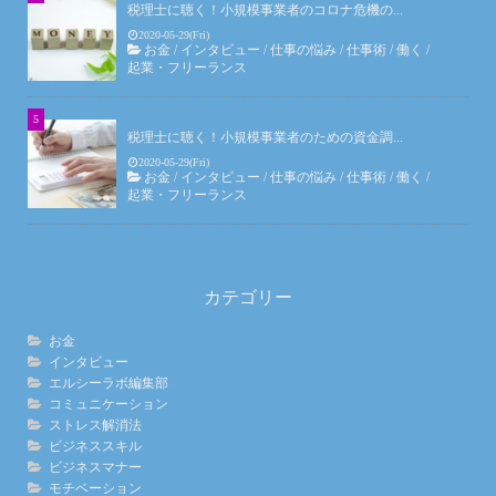
税理士に聴く！小規模事業者のコロナ危機の...
2020-05-29(Fri)
お金
/
インタビュー
/
仕事の悩み
/
仕事術
/
働く
/
起業・フリーランス
税理士に聴く！小規模事業者のための資金調...
2020-05-29(Fri)
お金
/
インタビュー
/
仕事の悩み
/
仕事術
/
働く
/
起業・フリーランス
カテゴリー
お金
インタビュー
エルシーラボ編集部
コミュニケーション
ストレス解消法
ビジネススキル
ビジネスマナー
モチベーション