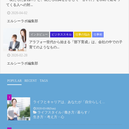
てくる人への対...
2020-04-02
エルシーラボ編集部
インタビュー
ビジネススキル
仕事の悩み
仕事術
アラフォー世代から始まる「部下育成」は、会社の中での子
育てのようなもの...
2020-02-28
エルシーラボ編集部
POPULAR
RECENT
TAGS
ライフとキャリアは、あなたが「自分らしく...
2020-03-08(Sun)
ライフスタイル
/
働き方
/
暮らす
/
生き方・考え方・心