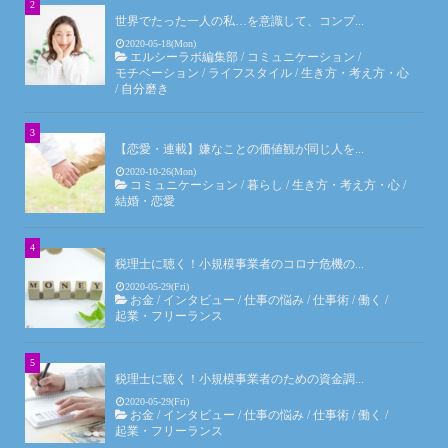
世界でたった一人の私…を意識して、コンプ...
2020-05-18(Mon)
エルシーラボ編集部
/
コミュニケーション
/
モチベーション
/
ライフスタイル
/
生き方・考え方・心
/
自分磨き
【恋愛・連載】嫌なことの価値観が同じ人を...
2020-10-26(Mon)
コミュニケーション
/
暮らし
/
生き方・考え方・心
/
結婚・恋愛
税理士に聴く！小規模事業者のコロナ危機の...
2020-05-29(Fri)
お金
/
インタビュー
/
仕事の悩み
/
仕事術
/
働く
/
起業・フリーランス
税理士に聴く！小規模事業者のための資金調...
2020-05-29(Fri)
お金
/
インタビュー
/
仕事の悩み
/
仕事術
/
働く
/
起業・フリーランス