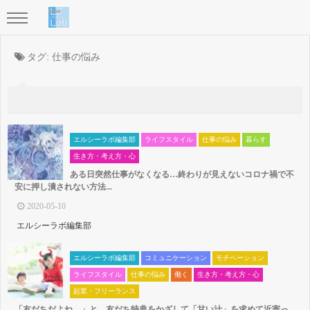
タグ:
仕事の悩み
エルシーラボ編集部
ライフスタイル
仕事の悩み
暮らす
生き方・考え方・心
ある日突然仕事がなくなる…終わりが見えないコロナ禍で不
安に押し潰されない方法...
2020-05-10
エルシーラボ編集部
エルシーラボ編集部
コミュニケーション
モチベーション
ライフスタイル
仕事の悩み
働く
生き方・考え方・心
起業・フリーランス
「友だちだよね…」と、友だち特典をかざして「甘い汁」を求めて近寄っ