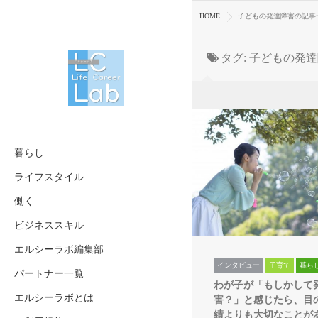
HOME
子どもの発達障害の記事
タグ:
子どもの発達
暮らし
ライフスタイル
働く
ビジネススキル
エルシーラボ編集部
インタビュー
子育て
暮ら
パートナー一覧
わが子が「もしかして
エルシーラボとは
害？」と感じたら、目
績よりも大切なことがある