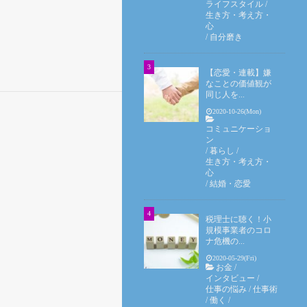
ライフスタイル
/
生き方・考え方・
心
/
自分磨き
【恋愛・連載】嫌
なことの価値観が
同じ人を...
2020-10-26(Mon)
コミュニケーショ
ン
/
暮らし
/
生き方・考え方・
心
/
結婚・恋愛
税理士に聴く！小
規模事業者のコロ
ナ危機の...
2020-05-29(Fri)
お金
/
インタビュー
/
仕事の悩み
/
仕事術
/
働く
/