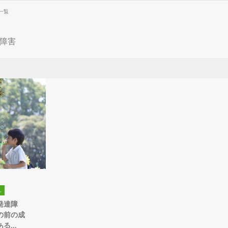
一覧
障害
し
発達障
の前の成
...