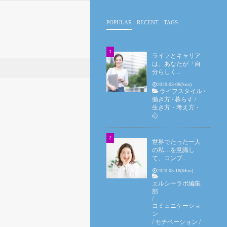
POPULAR
RECENT
TAGS
ライフとキャリア
は、あなたが「自
分らしく...
2020-03-08(Sun)
ライフスタイル
/
働き方
/
暮らす
/
生き方・考え方・
心
世界でたった一人
の私…を意識し
て、コンプ...
2020-05-18(Mon)
エルシーラボ編集
部
/
コミュニケーショ
ン
/
モチベーション
/