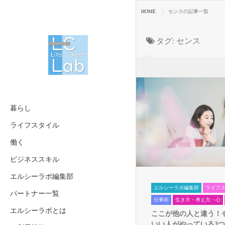
HOME
センスの記事一覧
タグ:
センス
暮らし
ライフスタイル
働く
ビジネススキル
エルシーラボ編集部
エルシーラボ編集部
ライフ
パートナー一覧
仕事術
生き方・考え方・心
エルシーラボとは
ここが他の人と違う！
いい人がやっている3つの