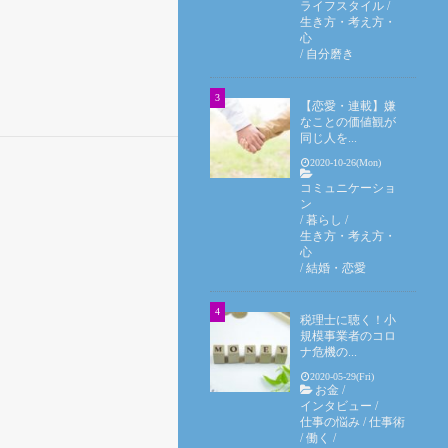
ライフスタイル
/
生き方・考え方・
心
/
自分磨き
【恋愛・連載】嫌
なことの価値観が
同じ人を...
2020-10-26(Mon)
コミュニケーショ
ン
/
暮らし
/
生き方・考え方・
心
/
結婚・恋愛
税理士に聴く！小
規模事業者のコロ
ナ危機の...
2020-05-29(Fri)
お金
/
インタビュー
/
仕事の悩み
/
仕事術
/
働く
/