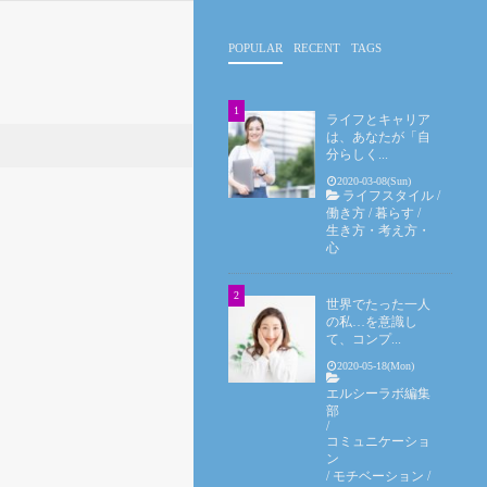
POPULAR
RECENT
TAGS
ライフとキャリア
は、あなたが「自
分らしく...
2020-03-08(Sun)
ライフスタイル
/
働き方
/
暮らす
/
生き方・考え方・
心
世界でたった一人
の私…を意識し
て、コンプ...
2020-05-18(Mon)
エルシーラボ編集
部
/
コミュニケーショ
ン
/
モチベーション
/