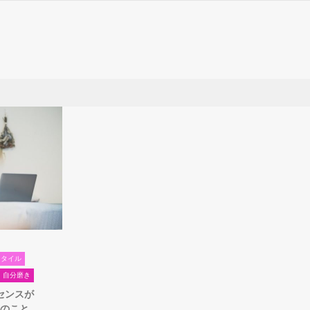
スタイル
自分磨き
センスが
こと...